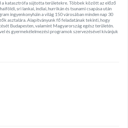
l a katasztrófa sújtotta területekre. Többek között az előző
öldi, sri lankai, indiai, hurrikán és tsunami csapása után
rogram ingyenkonyháin a világ 150 városában minden nap 30
özők asztalára. Alapítványunk fő feladatának tekinti, hogy
tetését Budapesten, valamint Magyarország egész területén.
vel és gyermekélelmezési programok szervezésével kívánjuk