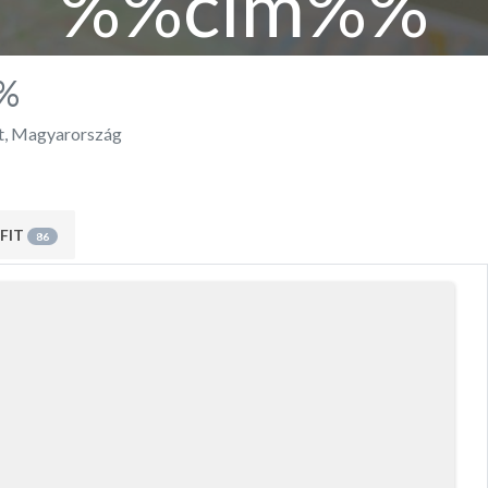
%%cím%%
%
t
,
Magyarország
FIT
86