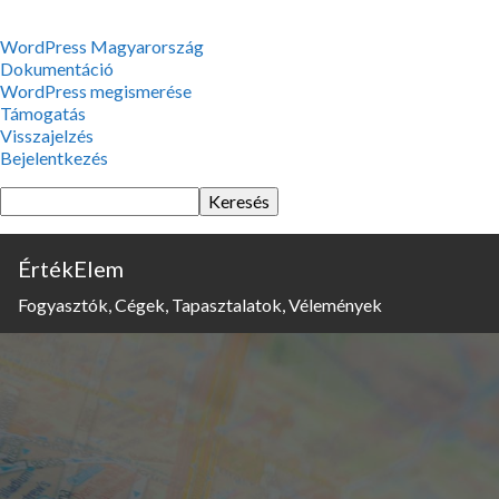
WordPress,
WordPress Magyarország
a
Dokumentáció
csodás
WordPress megismerése
Támogatás
Visszajelzés
Bejelentkezés
Keresés
ÉrtékElem
Fogyasztók, Cégek, Tapasztalatok, Vélemények