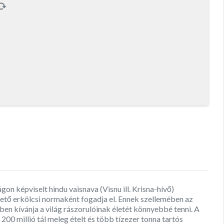
on képviselt hindu vaisnava (Visnu ill. Krisna-hívő)
ető erkölcsi normaként fogadja el. Ennek szellemében az
n kívánja a világ rászorulóinak életét könnyebbé tenni. A
0 millió tál meleg ételt és több tízezer tonna tartós