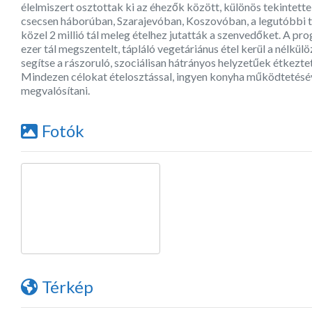
élelmiszert osztottak ki az éhezők között, különös tekintette
csecsen háborúban, Szarajevóban, Koszovóban, a legutóbbi thaif
közel 2 millió tál meleg ételhez jutatták a szenvedőket. A p
ezer tál megszentelt, tápláló vegetáriánus étel kerül a nélkül
segítse a rászoruló, szociálisan hátrányos helyzetűek étkez
Mindezen célokat ételosztással, ingyen konyha működtetésé
megvalósítani.
Fotók
Térkép