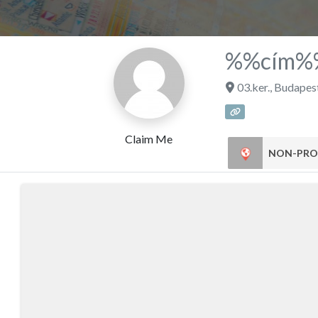
%%cím%
03.ker.
,
Budapes
Claim Me
NON-PRO