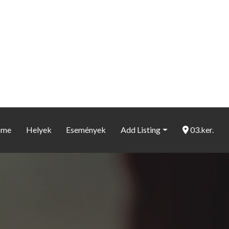
ome
Helyek
Események
Add Listing
03.ker.