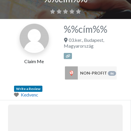
%%cím%%
03.ker.
,
Budapest
,
Magyarország
Claim Me
NON-PROFIT
86
Write a Review
Kedvenc