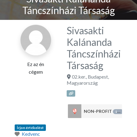
Táncszínházi Társaság
Sivasakti
Kalánanda
Táncszínházi
Társaság
Ez az én
cégem
02.ker.
,
Budapest
,
Magyarország
NON-PROFIT
151
Írjon értékelést
Kedvenc