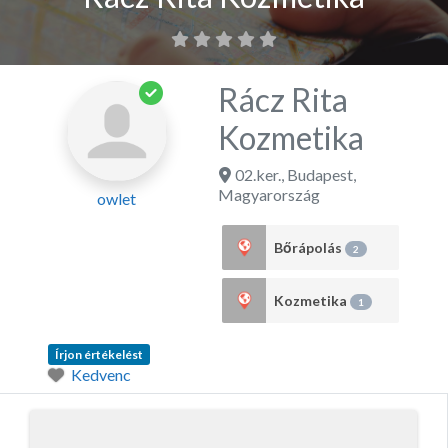
Rácz Rita
Kozmetika
02.ker.
,
Budapest
,
Magyarország
owlet
Bőrápolás
2
Kozmetika
1
Írjon értékelést
Kedvenc