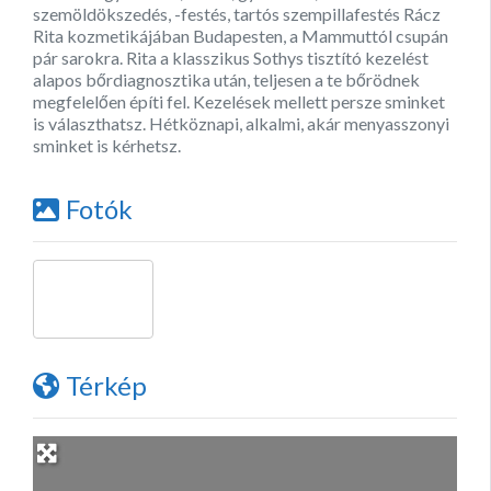
szemöldökszedés, -festés, tartós szempillafestés Rácz
Rita kozmetikájában Budapesten, a Mammuttól csupán
pár sarokra. Rita a klasszikus Sothys tisztító kezelést
alapos bőrdiagnosztika után, teljesen a te bőrödnek
megfelelően építi fel. Kezelések mellett persze sminket
is választhatsz. Hétköznapi, alkalmi, akár menyasszonyi
sminket is kérhetsz.
Fotók
Térkép