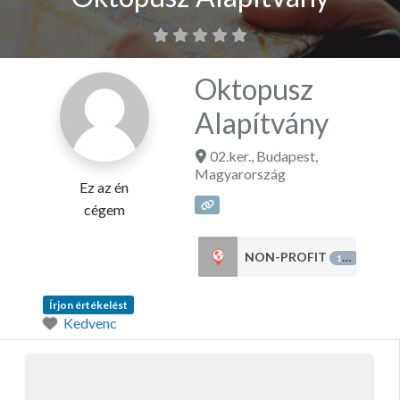
Oktopusz
Alapítvány
02.ker.
,
Budapest
,
Magyarország
Ez az én
cégem
NON-PROFIT
151
Írjon értékelést
Kedvenc