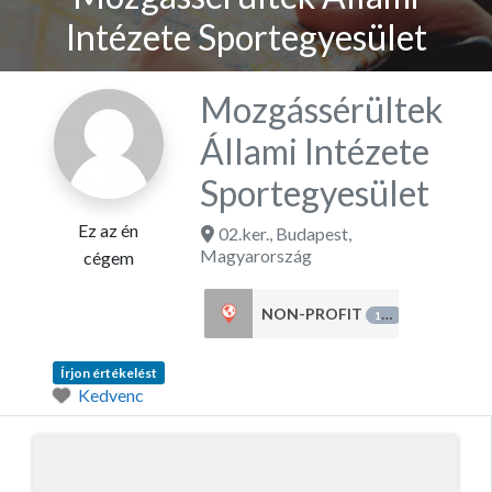
Intézete Sportegyesület
Mozgássérültek
Állami Intézete
Sportegyesület
Ez az én
02.ker.
,
Budapest
,
Magyarország
cégem
NON-PROFIT
151
Írjon értékelést
Kedvenc