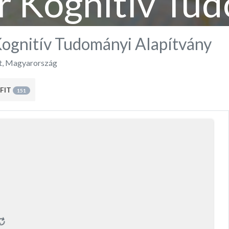
 Kognitív Tu
Alapítvány
ognitív Tudományi Alapítvány
t
,
Magyarország
FIT
151