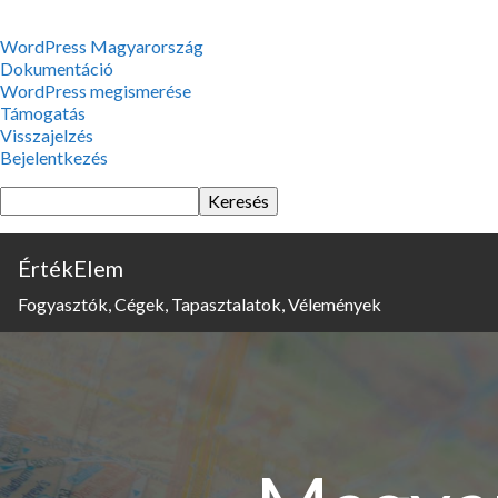
WordPress,
WordPress Magyarország
a
Dokumentáció
csodás
WordPress megismerése
Támogatás
Visszajelzés
Bejelentkezés
Keresés
ÉrtékElem
Fogyasztók, Cégek, Tapasztalatok, Vélemények