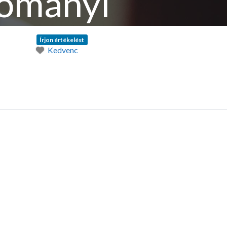
dományi
Írjon értékelést
Kedvenc