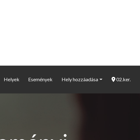
Helyek
Események
Hely hozzáadása
02.ker.