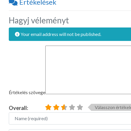
Értékelések
Hagyj véleményt
Your email address will not be published.
Értékelés szövege
Válasszon értékel
Overall:
Name