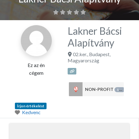
Lakner Bácsi
Alapítvány
02.ker.
,
Budapest
,
Magyarország
Ez az én
cégem
NON-PROFIT
151
Írjon értékelést
Kedvenc