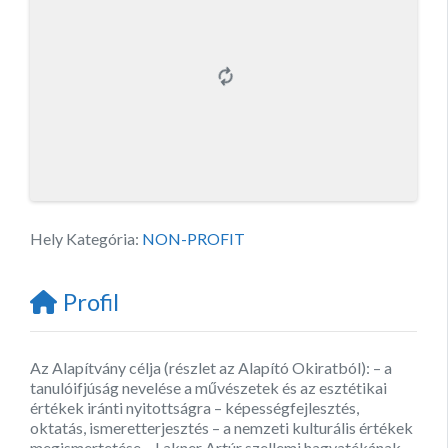
Hely Kategória:
NON-PROFIT
Profil
Az Alapítvány célja (részlet az Alapító Okiratból): – a
tanulóifjúság nevelése a művészetek és az esztétikai
értékek iránti nyitottságra – képességfejlesztés,
oktatás, ismeretterjesztés – a nemzeti kulturális értékek
megismertetése – Lakner Artúr szellemi hagyatékának