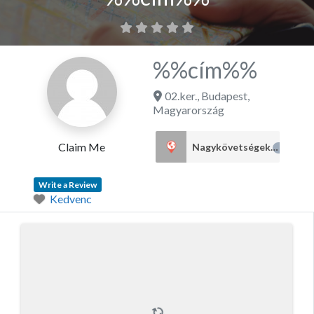
%%cím%%
02.ker.
,
Budapest
,
Magyarország
Claim Me
Nagykövetségek
4
Write a Review
Kedvenc