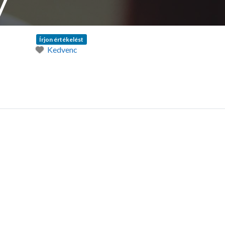
y
Írjon értékelést
Kedvenc