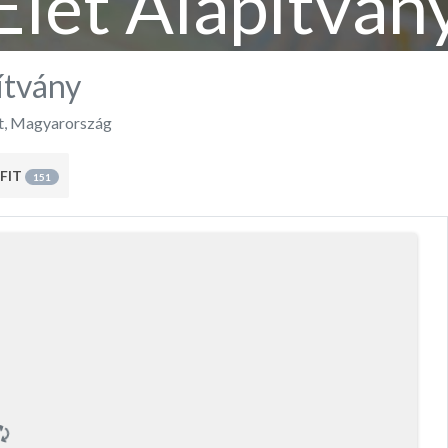
Élet Alapítván
ítvány
t
,
Magyarország
FIT
151