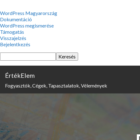
WordPress,
WordPress Magyarország
a
Dokumentáció
csodás
WordPress megismerése
Támogatás
Visszajelzés
Bejelentkezés
Keresés
ÉrtékElem
Fogyasztók, Cégek, Tapasztalatok, Vélemények