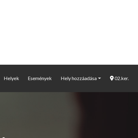
Helyek
Események
Hely hozzáadása
02.ker.