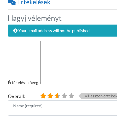
Értékelések
Hagyj véleményt
Your email address will not be published.
Értékelés szövege
Válasszon értékel
Overall:
Name