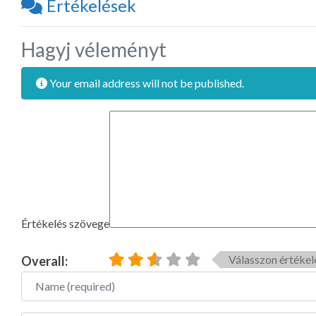
Értékelések
Hagyj véleményt
Your email address will not be published.
Értékelés szövege
Válasszon értékel
Overall:
Name