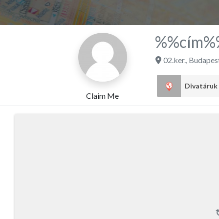
%%cím%
02.ker.
,
Budapes
Divatáruk
Claim Me