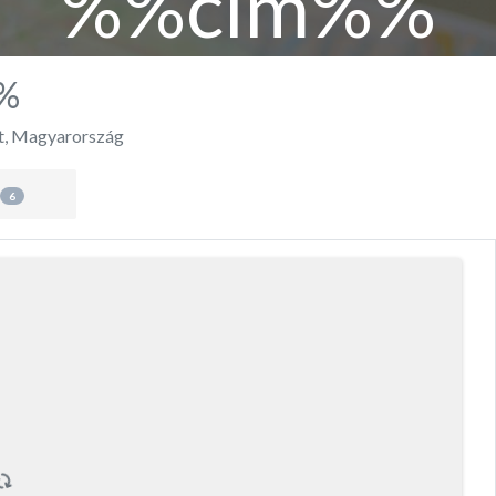
%%cím%%
%
t
,
Magyarország
6