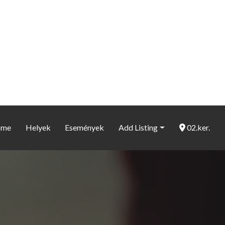
ome
Helyek
Események
Add Listing
02.ker.