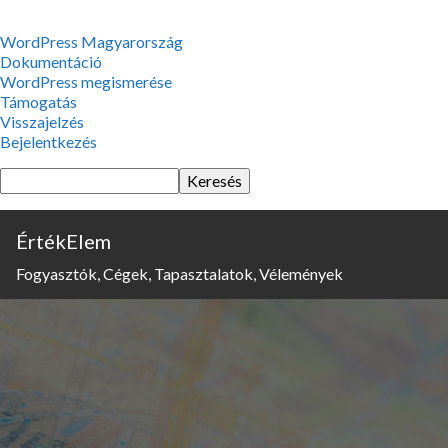
WordPress,
WordPress Magyarország
a
Dokumentáció
csodás
WordPress megismerése
Támogatás
Visszajelzés
Bejelentkezés
Keresés
ÉrtékElem
Fogyasztók, Cégek, Tapasztalatok, Vélemények