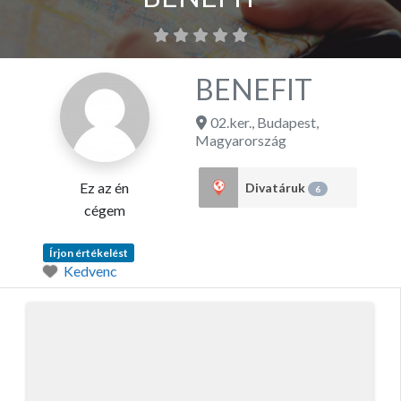
BENEFIT
02.ker.
,
Budapest
,
Magyarország
Ez az én
Divatáruk
6
cégem
Írjon értékelést
Kedvenc