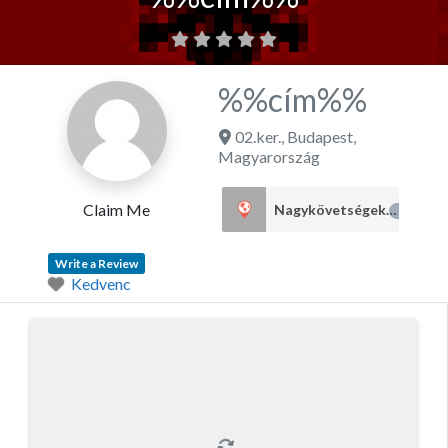
%%cím%%
02.ker.
,
Budapest
,
Magyarország
Claim Me
Nagykövetségek
4
Write a Review
Kedvenc