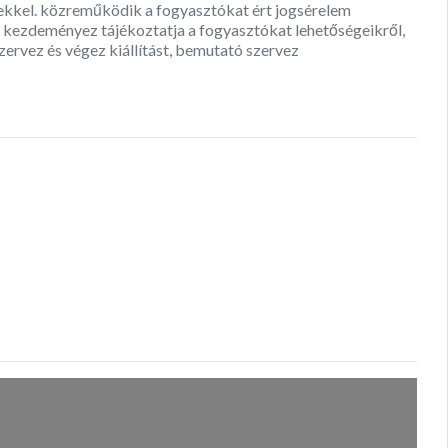
yekkel. közreműködik a fogyasztókat ért jogsérelem
t kezdeményez tájékoztatja a fogyasztókat lehetőségeikről,
szervez és végez kiállítást, bemutató szervez