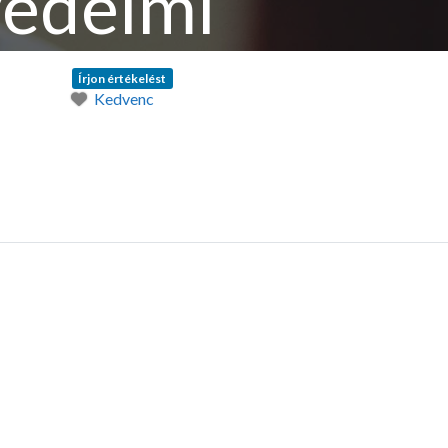
védelmi
Írjon értékelést
Kedvenc