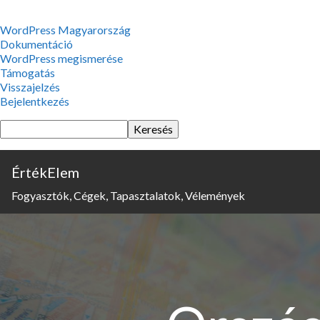
WordPress,
WordPress Magyarország
a
Dokumentáció
csodás
WordPress megismerése
Támogatás
Visszajelzés
Bejelentkezés
Keresés
ÉrtékElem
Fogyasztók, Cégek, Tapasztalatok, Vélemények