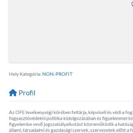
Hely Kategória:
NON-PROFIT
Profil
Az OFE tevékenységi körében feltárja, képviseli és védi a f
fogyasztóvédelmi politika kidolgozásában és figyelemmel kís
figyelembe vevő jogszabályalkotást közreműködik a hatósági
állami, társadalmi és gazdasági szervek, szervezetek előtt a