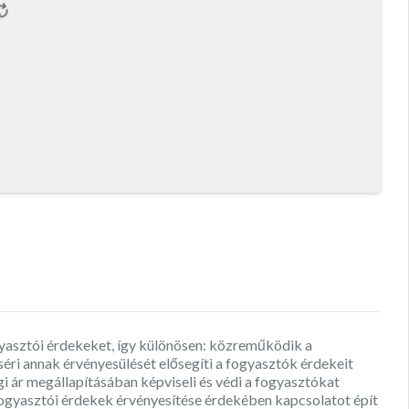
ogyasztói érdekeket, így különösen: közreműködik a
éri annak érvényesülését elősegíti a fogyasztók érdekeit
 ár megállapításában képviseli és védi a fogyasztókat
 fogyasztói érdekek érvényesítése érdekében kapcsolatot épít