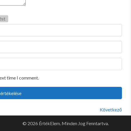
ést
next time I comment.
Következő
© 2026 ÉrtékElem. Minden Jog Fenntartva.