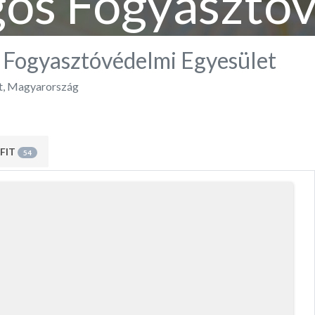
os Fogyasztó
Egyesület
 Fogyasztóvédelmi Egyesület
t
,
Magyarország
FIT
54