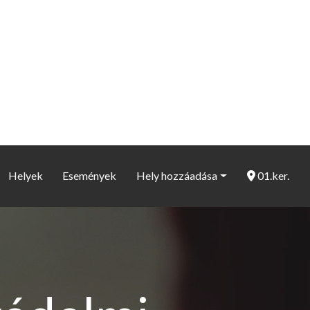
Helyek
Események
Hely hozzáadása
01.ker.