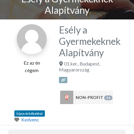
Alapítvány
Esély a
Gyermekeknek
Alapítvány
Ez az én
01.ker.
,
Budapest
,
Magyarország
cégem
NON-PROFIT
54
Írjon értékelést
Kedvenc