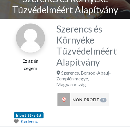
Tűzvédelméért Alapítvány
Szerencs és
Környéke
Tűzvédelméért
Alapítvány
Ez az én
cégem
Szerencs
,
Borsod-Abaúj-
Zemplén megye
,
Magyarország
NON-PROFIT
3
Írjon értékelést
Kedvenc