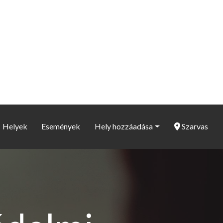
Helyek
Események
Hely hozzáadása
Szarvas