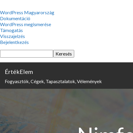
WordPress,
WordPress Magyarország
a
Dokumentáció
csodás
WordPress megismerése
Támogatás
Visszajelzés
Bejelentkezés
Keresés
ÉrtékElem
Fogyasztók, Cégek, Tapasztalatok, Vélemények