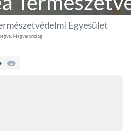
a Természetv
Egyesület
ermészetvédelmi Egyesület
megye
,
Magyarország
FIT
12