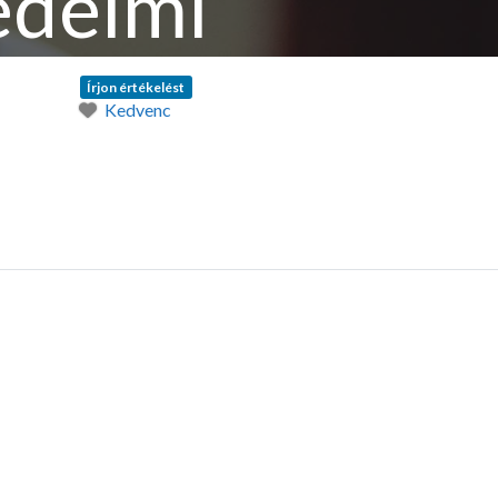
édelmi
Írjon értékelést
Kedvenc