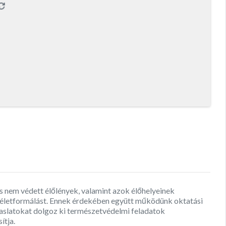
s nem védett élőlények, valamint azok élőhelyeinek
mléletformálást. Ennek érdekében együtt működünk oktatási
aslatokat dolgoz ki természetvédelmi feladatok
ítja.