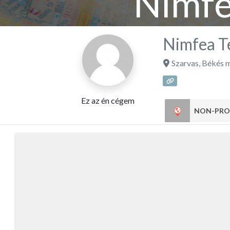
Nimfe
Nimfea T
Szarvas
,
Békés 
Ez az én cégem
NON-PRO