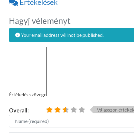
Értékelések
Hagyj véleményt
Your email address will not be published.
Értékelés szövege
Válasszon értékel
Overall:
Name