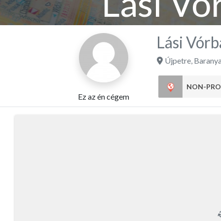
Lási Vó
Lási Vórb
Újpetre
,
Barany
NON-PRO
Ez az én cégem