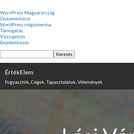
WordPress,
WordPress Magyarország
a
Dokumentáció
csodás
WordPress megismerése
Támogatás
Visszajelzés
Bejelentkezés
Keresés
ÉrtékElem
Fogyasztók, Cégek, Tapasztalatok, Vélemények