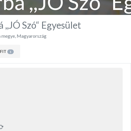
rbá ,,JÓ Szó“ E
á ,,JÓ Szó“ Egyesület
a megye
,
Magyarország
FIT
1