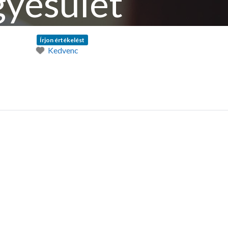
gyesület
Írjon értékelést
Kedvenc