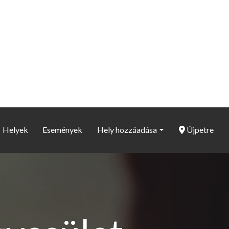
Helyek
Események
Hely hozzáadása
Újpetre