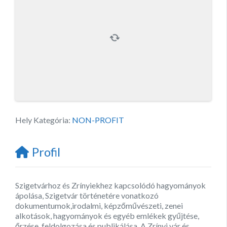
Hely Kategória:
NON-PROFIT
Profil
Szigetvárhoz és Zrínyiekhez kapcsolódó hagyományok
ápolása, Szigetvár történetére vonatkozó
dokumentumok,irodalmi, képzőművészeti, zenei
alkotások, hagyományok és egyéb emlékek gyűjtése,
őrzése, feldolgozása és publikálása. A Zrínyi vár és