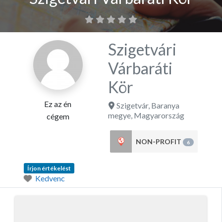
Szigetvári
Várbaráti
Kör
Ez az én
Szigetvár
,
Baranya
megye
,
Magyarország
cégem
NON-PROFIT
6
Írjon értékelést
Kedvenc