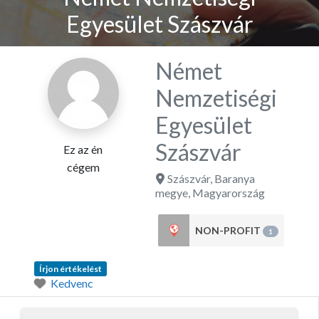
Egyesület Szászvár
Német
Nemzetiségi
Egyesület
Szászvár
Ez az én
cégem
Szászvár
,
Baranya
megye
,
Magyarország
NON-PROFIT
1
Írjon értékelést
Kedvenc