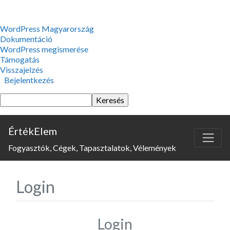
WordPress,
WordPress Magyarország
a
Dokumentáció
csodás
WordPress megismerése
Támogatás
Visszajelzés
Bejelentkezés
Keresés
ÉrtékElem
Fogyasztók, Cégek, Tapasztalatok, Vélemények
Login
Login