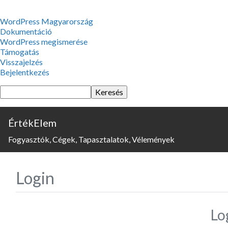
WordPress,
WordPress Magyarország
a
Dokumentáció
csodás
WordPress megismerése
Támogatás
Visszajelzés
Bejelentkezés
Keresés
ÉrtékElem
Fogyasztók, Cégek, Tapasztalatok, Vélemények
Login
Lo