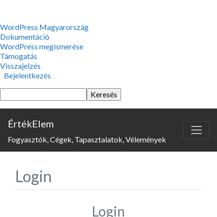
WordPress,
WordPress Magyarország
a
Dokumentáció
csodás
WordPress megismerése
Támogatás
Visszajelzés
Bejelentkezés
Keresés
ÉrtékElem
Fogyasztók, Cégek, Tapasztalatok, Vélemények
Login
Login