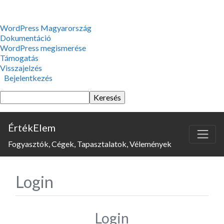
WordPress,
WordPress Magyarország
a
Dokumentáció
csodás
WordPress megismerése
Támogatás
Visszajelzés
Bejelentkezés
Keresés
ÉrtékElem
Fogyasztók, Cégek, Tapasztalatok, Vélemények
Login
Login