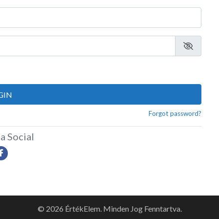
GIN
Forgot password?
a Social
© 2026 ÉrtékElem. Minden Jog Fenntartva.