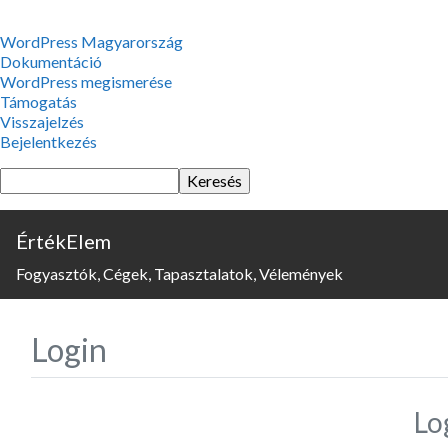
WordPress,
WordPress Magyarország
a
Dokumentáció
csodás
WordPress megismerése
Támogatás
Visszajelzés
Bejelentkezés
Keresés
ÉrtékElem
Fogyasztók, Cégek, Tapasztalatok, Vélemények
Login
Lo