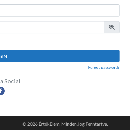
GIN
Forgot password?
a Social
© 2026 ÉrtékElem. Minden Jog Fenntartva.