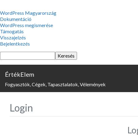
WordPress,
WordPress Magyarország
a
Dokumentáció
csodás
WordPress megismerése
Támogatás
Visszajelzés
Bejelentkezés
Keresés
ÉrtékElem
Fogyasztók, Cégek, Tapasztalatok, Vélemények
Login
Lo