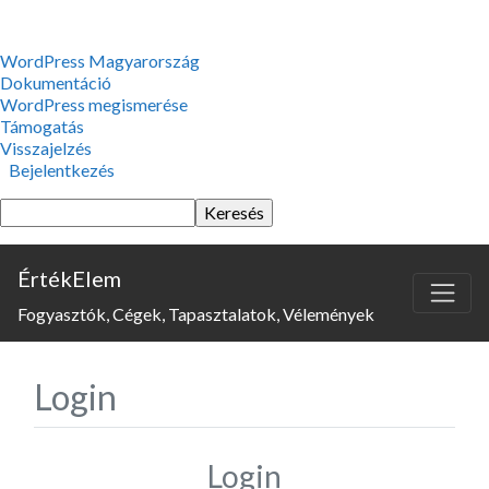
WordPress,
WordPress Magyarország
a
Dokumentáció
csodás
WordPress megismerése
Támogatás
Visszajelzés
Bejelentkezés
Keresés
ÉrtékElem
Fogyasztók, Cégek, Tapasztalatok, Vélemények
Login
Login